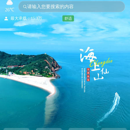
请输入您要搜索的内容
今日客流：36
26℃
昨日客流：0

最大承载：15.3万
舒适
瞬时承载：7.6万