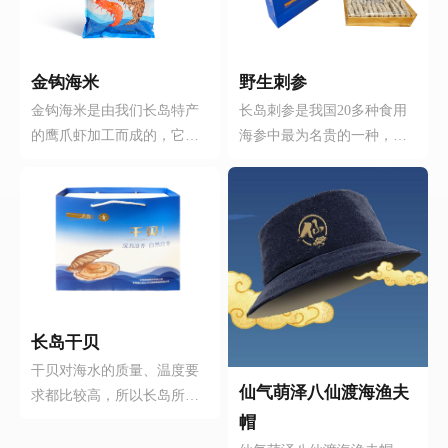
金钩海米
野生刺参
金钩海米是由我们长岛特产
长岛刺参是我国20多种食用
的鹰爪虾加工而成的，它含
海参中最为名贵的一种，我
有钙、磷、镁、钾、碘维生
们销售的是产自我们长岛车
素等多种对人体有益的成
由岛的刺参。我们的海参都
分，而它含有的天然虾青素
是选用车由岛4-6年的野生刺
是世界上最强的天然抗氧化
参，而且加工手法最大限度
剂，它能保护皮肤健康、促
的保留了海参的营养成分。
进毛发生长、抗衰老、缓解
因为生长周期长，它的肉质
疲劳、增加活力，对儿童、
就肥厚，蛋白质中氨基酸的
老人、孕妇尤有益补的功
种类就多，特别是它的粘多
长岛干贝
效。它的做法也简单：炒
糖含量远高于其他品种的海
干贝对海水的质量、温度要
菜、调馅儿只要你能做出来
参。长岛刺参不论男女老
仙气萌泽八仙渡海渔夫
求都比较高，所以长岛所出
的任何饭菜它都可以，它即
少，还是术后、产妇、哺乳
的贝丁味道鲜美、营养价值
帽
可当主菜也可当辅料，如果
期和亚健康人群都是最好的
也高。干贝富含多种营养成