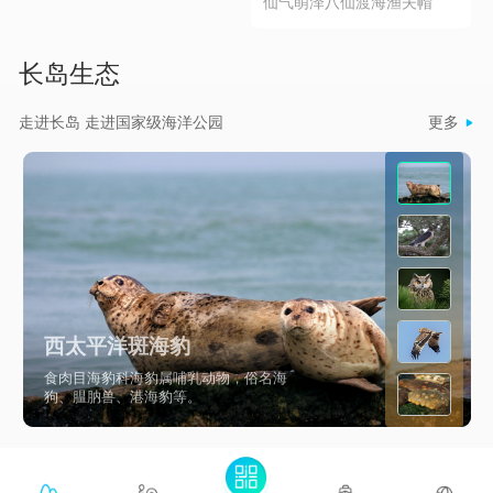
仙气萌泽八仙渡海渔夫帽
用它作为调味品它比味精、
补品。
分，含有大量的氨基酸和矿
鸡精都还要鲜美。
物质，以及钙、磷、铁等多
长岛生态
种营养元素和维生素，特别
适合高胆固醇、高血脂、胃
走进长岛 走进国家级海洋公园
更多

病等疾病的人群食用。它的
做法也有很多种：煲汤是首
选，能把扇贝的营养价值和
鲜美的味道呈现的淋漓尽
致，还可以蒸蛋糕，凉拌等
等，哪怕是直接吃都是非常
鲜美的。
西太平洋斑海豹
食肉目海豹科海豹属哺乳动物，俗名海
狗、腽肭兽、港海豹等。