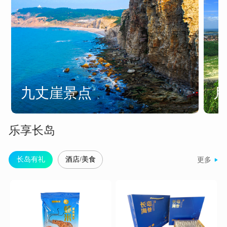
九丈崖景点
乐享长岛
长岛有礼
酒店/美食
更多
