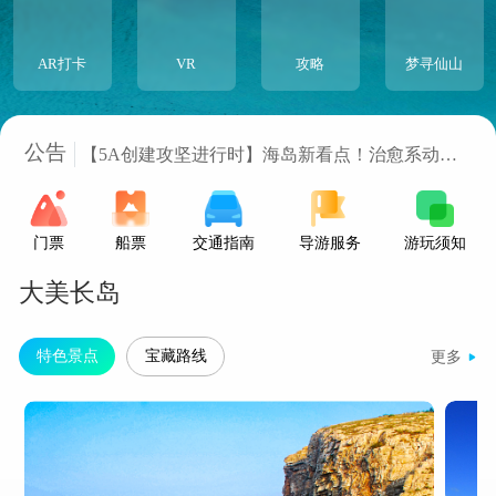
AR打卡
VR
攻略
梦寻仙山
长岛邀您免费看海，驻烟大学生专属礼遇！
5A创建进行时：提升服务质量，让游客更舒心
公告
【5A创建攻坚进行时】海岛新看点！治愈系动漫
风+夜光VR， 长岛墙绘“活”了！
长岛南北长山旅游景区 欢迎您
通知：夜游《梦寻仙山》开园时间
门票
船票
交通指南
导游服务
游玩须知
大美长岛
特色景点
宝藏路线
更多
