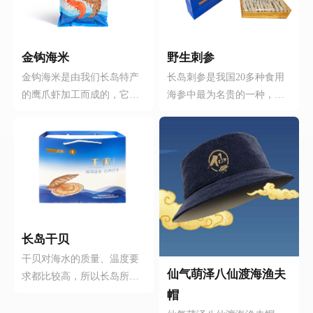
金钩海米
野生刺参
金钩海米是由我们长岛特产
长岛刺参是我国20多种食用
的鹰爪虾加工而成的，它含
海参中最为名贵的一种，我
有钙、磷、镁、钾、碘维生
们销售的是产自我们长岛车
素等多种对人体有益的成
由岛的刺参。我们的海参都
分，而它含有的天然虾青素
是选用车由岛4-6年的野生刺
是世界上最强的天然抗氧化
参，而且加工手法最大限度
剂，它能保护皮肤健康、促
的保留了海参的营养成分。
进毛发生长、抗衰老、缓解
因为生长周期长，它的肉质
疲劳、增加活力，对儿童、
就肥厚，蛋白质中氨基酸的
老人、孕妇尤有益补的功
种类就多，特别是它的粘多
长岛干贝
效。它的做法也简单：炒
糖含量远高于其他品种的海
干贝对海水的质量、温度要
菜、调馅儿只要你能做出来
参。长岛刺参不论男女老
仙气萌泽八仙渡海渔夫
求都比较高，所以长岛所出
的任何饭菜它都可以，它即
少，还是术后、产妇、哺乳
的贝丁味道鲜美、营养价值
帽
可当主菜也可当辅料，如果
期和亚健康人群都是最好的
也高。干贝富含多种营养成