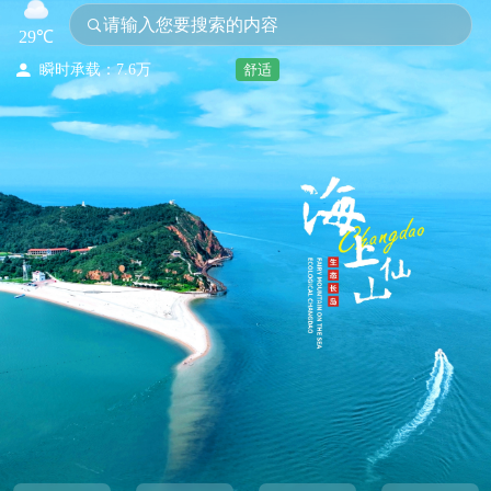
请输入您要搜索的内容
昨日客流：0
29℃
最大承载：15.3万

瞬时承载：7.6万
舒适
今日客流：36