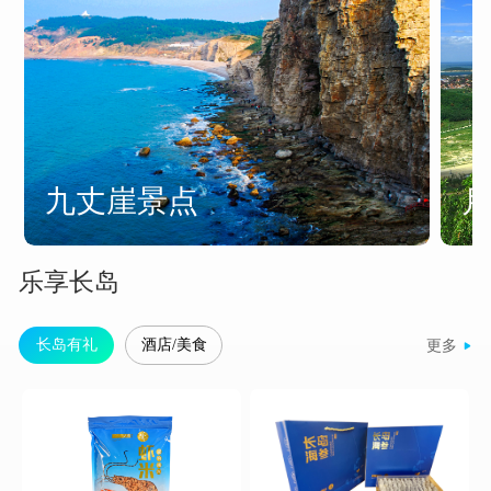
九丈崖景点
乐享长岛
长岛有礼
酒店/美食
更多
