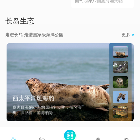
仙气萌泽八仙渡海渔夫帽
用它作为调味品它比味精、
补品。
分，含有大量的氨基酸和矿
鸡精都还要鲜美。
物质，以及钙、磷、铁等多
长岛生态
种营养元素和维生素，特别
适合高胆固醇、高血脂、胃
走进长岛 走进国家级海洋公园
更多

病等疾病的人群食用。它的
做法也有很多种：煲汤是首
选，能把扇贝的营养价值和
鲜美的味道呈现的淋漓尽
致，还可以蒸蛋糕，凉拌等
等，哪怕是直接吃都是非常
鲜美的。
西太平洋斑海豹
食肉目海豹科海豹属哺乳动物，俗名海
狗、腽肭兽、港海豹等。