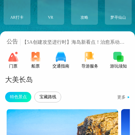
AR打卡
VR
攻略
梦寻仙山
5A创建进行时：提升服务质量，让游客更舒心
【5A创建攻坚进行时】海岛新看点！治愈系动漫
公告
风+夜光VR， 长岛墙绘“活”了！
长岛南北长山旅游景区 欢迎您
通知：夜游《梦寻仙山》开园时间
长岛邀您免费看海，驻烟大学生专属礼遇！
门票
船票
交通指南
导游服务
游玩须知
大美长岛
特色景点
宝藏路线
更多
